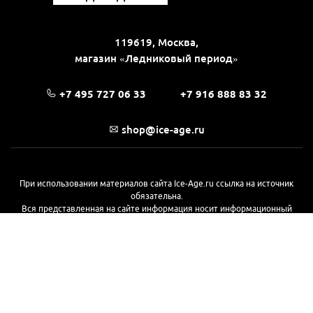
119619, Москва,
магазин «Ледниковый период»
+7 495 727 06 33
+7 916 888 83 32
shop@ice-age.ru
При использовании материалов сайта Ice-Age.ru ссылка на источник
обязательна.
Вся представленная на сайте информация носит информационный
характер и не является публичной офертой, определяемой
положениями Статьи 437(2) Гражданского кодекса РФ. Ознакомиться с
полной версией публичной оферты можно
на этой странице
© 2017—2026, «Ледниковый период»