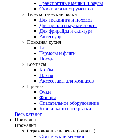
Транспортные мешки и баулы
Сумки для инструментов
Телескопические палки
Для треккинга и походов
Для трейла и мультиспорта
Для фрирайда и ски-тура
Аксессуары
Походная кухня
Газ
Термосы и фляги
Посуда
Компасы
Колбы
Платы
Аксессуары для компасов
Прочее
Очки
Фонари
Спасательное оборудование
Книги, карты, открытки
Весь каталог
Промальп
Промальп
Страховочные веревки (канаты)
Статические веревки