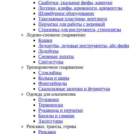
Скайхуки, скальные фифы, камхуки
Лесенки, клифы, крюконоги, крюкопузы
Шлямбурное оборудование
Такелажные пластины, вертлюги
Перчатки для работы с веревкой
Страховка для инструмента, стропорезы
Ледово-снежное снаряжение
Кошки
Ледорубы, ледовые инструменты, айс-фифи
Ледобуры
Снежные лопаты
Снегоступы
Тренировочное снаряжение
Слэклайны
Кольца и шары
Фингерборды
Скалолазные зацепки и фурнитура
Одежда для альпинизма
Пуховики
Термоноски
Рукавицы и перчатки
Бахилы и гамаши
Аксессуары
Рюкзаки, трансы, гермы
Рюкзаки