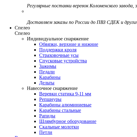
Регулярные поставки веревок Коломенского завода, э
Доставляем заказы по России до ПВЗ СДЕК и друг
Спелео
Спелео
Индивидуальное снаряжение
Обвязки, верхние и нижние
Поддержки кроля
Страховочные усы
Спусковые устройства
Зажимы
Педали
Карабины
Дельты
Навесочное снаряжение
Веревки статика 9-11 мм
Репшнуры
Карабины алюминиевые
Карабины стальные
Рапиды
Шлямбурное оборудование
Скальные молотки
Петли