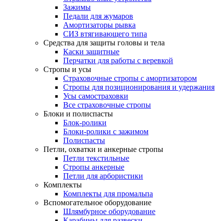
Зажимы
Педали для жумаров
Амортизаторы рывка
СИЗ втягивающего типа
Средства для защиты головы и тела
Каски защитные
Перчатки для работы с веревкой
Стропы и усы
Страховочные стропы с амортизатором
Стропы для позиционирования и удержания
Усы самостраховки
Все страховочные стропы
Блоки и полиспасты
Блок-ролики
Блоки-ролики с зажимом
Полиспасты
Петли, охватки и анкерные стропы
Петли текстильные
Стропы анкерные
Петли для арбористики
Комплекты
Комплекты для промальпа
Вспомогательное оборудование
Шлямбурное оборудование
Карабины для развески