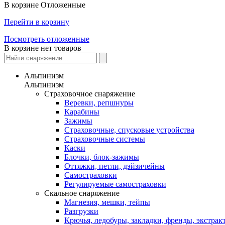
В корзине
Отложенные
Перейти в корзину
Посмотреть отложенные
В корзине нет товаров
Альпинизм
Альпинизм
Страховочное снаряжение
Веревки, репшнуры
Карабины
Зажимы
Страховочные, спусковые устройства
Страховочные системы
Каски
Блочки, блок-зажимы
Оттяжки, петли, дэйзичейны
Самостраховки
Регулируемые самостраховки
Скальное снаряжение
Магнезия, мешки, тейпы
Разгрузки
Крючья, ледобуры, закладки, френды, экстрак