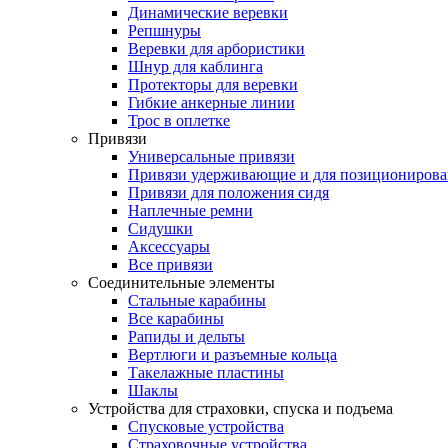
Динамические веревки
Репшнуры
Веревки для арбористики
Шнур для каблинга
Протекторы для веревки
Гибкие анкерные линии
Трос в оплетке
Привязи
Универсальные привязи
Привязи удерживающие и для позиционирова
Привязи для положения сидя
Наплечные ремни
Сидушки
Аксессуары
Все привязи
Соединительные элементы
Стальные карабины
Все карабины
Рапиды и дельты
Вертлюги и разъемные кольца
Такелажные пластины
Шаклы
Устройства для страховки, спуска и подъема
Спусковые устройства
Страховочные устройства