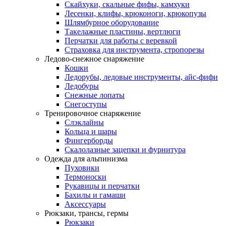
Скайхуки, скальные фифы, камхуки
Лесенки, клифы, крюконоги, крюкопузы
Шлямбурное оборудование
Такелажные пластины, вертлюги
Перчатки для работы с веревкой
Страховка для инструмента, стропорезы
Ледово-снежное снаряжение
Кошки
Ледорубы, ледовые инструменты, айс-фифи
Ледобуры
Снежные лопаты
Снегоступы
Тренировочное снаряжение
Слэклайны
Кольца и шары
Фингерборды
Скалолазные зацепки и фурнитура
Одежда для альпинизма
Пуховики
Термоноски
Рукавицы и перчатки
Бахилы и гамаши
Аксессуары
Рюкзаки, трансы, гермы
Рюкзаки