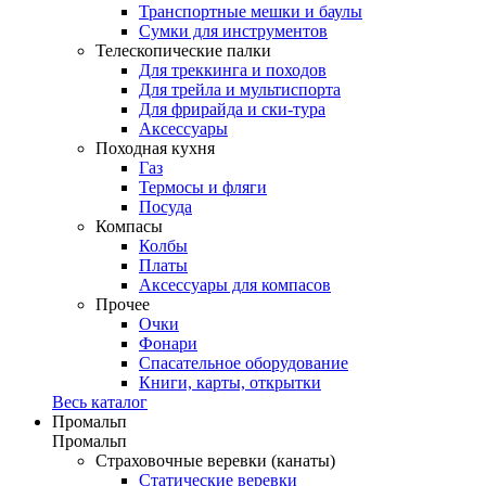
Транспортные мешки и баулы
Сумки для инструментов
Телескопические палки
Для треккинга и походов
Для трейла и мультиспорта
Для фрирайда и ски-тура
Аксессуары
Походная кухня
Газ
Термосы и фляги
Посуда
Компасы
Колбы
Платы
Аксессуары для компасов
Прочее
Очки
Фонари
Спасательное оборудование
Книги, карты, открытки
Весь каталог
Промальп
Промальп
Страховочные веревки (канаты)
Статические веревки