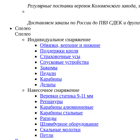
Регулярные поставки веревок Коломенского завода, э
Доставляем заказы по России до ПВЗ СДЕК и друг
Спелео
Спелео
Индивидуальное снаряжение
Обвязки, верхние и нижние
Поддержки кроля
Страховочные усы
Спусковые устройства
Зажимы
Педали
Карабины
Дельты
Навесочное снаряжение
Веревки статика 9-11 мм
Репшнуры
Карабины алюминиевые
Карабины стальные
Рапиды
Шлямбурное оборудование
Скальные молотки
Петли