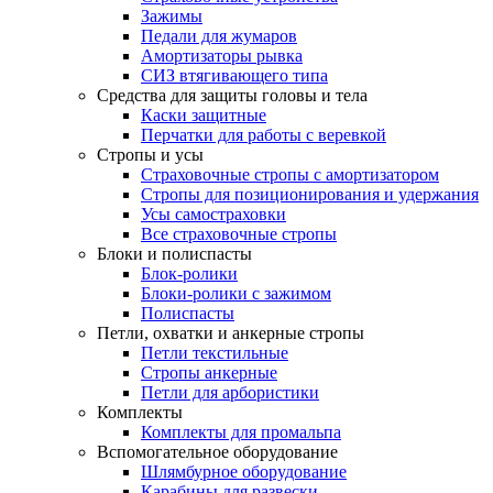
Зажимы
Педали для жумаров
Амортизаторы рывка
СИЗ втягивающего типа
Средства для защиты головы и тела
Каски защитные
Перчатки для работы с веревкой
Стропы и усы
Страховочные стропы с амортизатором
Стропы для позиционирования и удержания
Усы самостраховки
Все страховочные стропы
Блоки и полиспасты
Блок-ролики
Блоки-ролики с зажимом
Полиспасты
Петли, охватки и анкерные стропы
Петли текстильные
Стропы анкерные
Петли для арбористики
Комплекты
Комплекты для промальпа
Вспомогательное оборудование
Шлямбурное оборудование
Карабины для развески