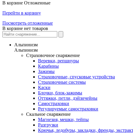
В корзине
Отложенные
Перейти в корзину
Посмотреть отложенные
В корзине нет товаров
Альпинизм
Альпинизм
Страховочное снаряжение
Веревки, репшнуры
Карабины
Зажимы
Страховочные, спусковые устройства
Страховочные системы
Каски
Блочки, блок-зажимы
Оттяжки, петли, дэйзичейны
Самостраховки
Регулируемые самостраховки
Скальное снаряжение
Магнезия, мешки, тейпы
Разгрузки
Крючья, ледобуры, закладки, френды, экстрак