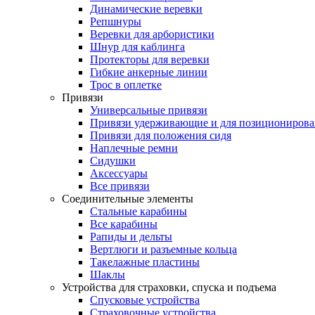
Динамические веревки
Репшнуры
Веревки для арбористики
Шнур для каблинга
Протекторы для веревки
Гибкие анкерные линии
Трос в оплетке
Привязи
Универсальные привязи
Привязи удерживающие и для позиционирова
Привязи для положения сидя
Наплечные ремни
Сидушки
Аксессуары
Все привязи
Соединительные элементы
Стальные карабины
Все карабины
Рапиды и дельты
Вертлюги и разъемные кольца
Такелажные пластины
Шаклы
Устройства для страховки, спуска и подъема
Спусковые устройства
Страховочные устройства