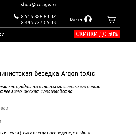
shop@ice-age.ru
8 916 888 83 32
Войти
8 495 727 06 33
ки
СКИДКИ ДО 50%
инистская беседка Argon toXic
ьше не продаётся в нашем магазине и его нельзя
тнее всего, он снят с производства.
овар
и
вки пояса (точка всегда посередине, с любым