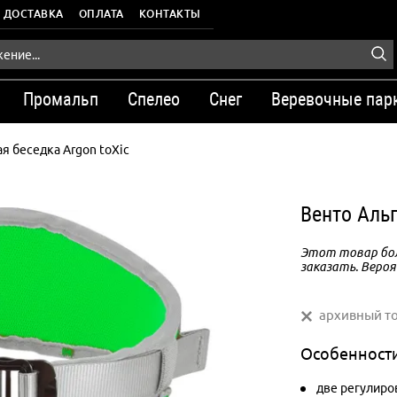
ДОСТАВКА
ОПЛАТА
КОНТАКТЫ
Промальп
Спелео
Снег
Веревочные пар
я беседка Argon toXic
Венто Альп
Этот товар бол
заказать. Вероя
архивный т
Особенност
две регулиро