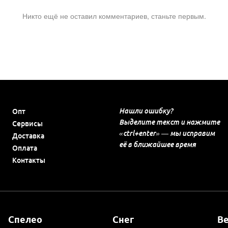
Никто ещё не оставил комментариев, станьте первым.
Нашли ошибку?
Опт
Выделите текст и нажмите
Сервисы
«ctrl+enter» — мы исправим
Доставка
её в ближайшее время
Оплата
Контакты
Спелео
Снег
В