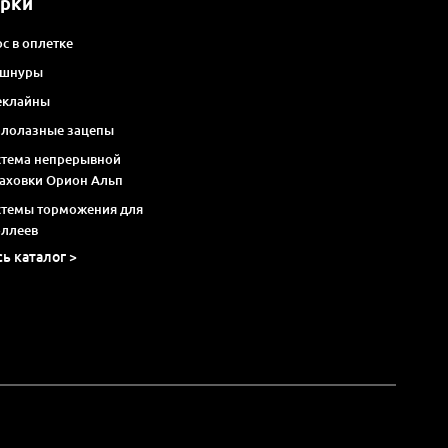
арки
с в оплетке
 шнуры
еклайны
алолазные зацепы
стема непрерывной
раховки Орион Альп
стемы торможения для
оллеев
сь каталог >