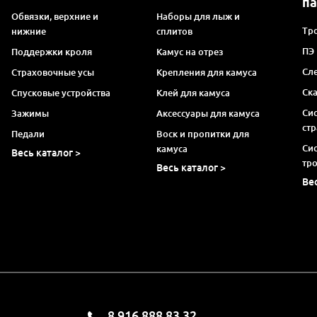
п
Обвязки, верхние и
Наборы для лыж и
Тро
нижние
сплитов
ПЭ
Поддержки кроля
Камус на отрез
Сл
Страховочные усы
Крепления для камуса
Ск
Спусковые устройства
Клей для камуса
Си
Зажимы
Аксессуары для камуса
ст
Педали
Воск и пропитки для
Си
камуса
Весь каталог >
тр
Весь каталог >
Ве
8 916 888 83 32