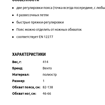
две регулировки пояса (точка всегда посередине, с лю
4 развесочных петли
быстрые пряжки-регулировки
Пояс можно отделить от ножных обхваток
соответствует EN 12277
ХАРАКТЕРИСТИКИ
Вес, г:
414
Бренд:
Венто
Материал:
полиэстр
Размер:
1
Обхват пояса, см:
82-138
Обхват ног, см:
46-66