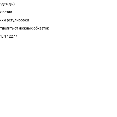
 одежды)
х петли
жки-регулировки
тделить от ножных обхваток
т EN 12277