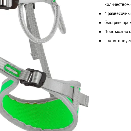
количеством
4 развесочны
быстрые пря
Пояс можно о
соответствуе