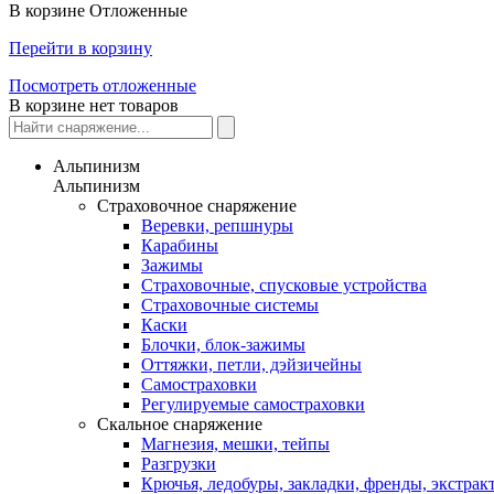
В корзине
Отложенные
Перейти в корзину
Посмотреть отложенные
В корзине нет товаров
Альпинизм
Альпинизм
Страховочное снаряжение
Веревки, репшнуры
Карабины
Зажимы
Страховочные, спусковые устройства
Страховочные системы
Каски
Блочки, блок-зажимы
Оттяжки, петли, дэйзичейны
Самостраховки
Регулируемые самостраховки
Скальное снаряжение
Магнезия, мешки, тейпы
Разгрузки
Крючья, ледобуры, закладки, френды, экстрак