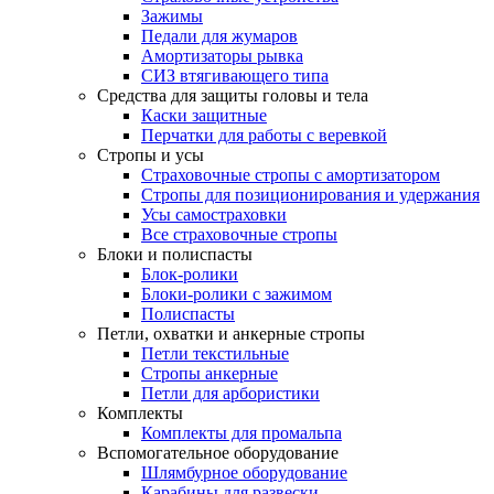
Зажимы
Педали для жумаров
Амортизаторы рывка
СИЗ втягивающего типа
Средства для защиты головы и тела
Каски защитные
Перчатки для работы с веревкой
Стропы и усы
Страховочные стропы с амортизатором
Стропы для позиционирования и удержания
Усы самостраховки
Все страховочные стропы
Блоки и полиспасты
Блок-ролики
Блоки-ролики с зажимом
Полиспасты
Петли, охватки и анкерные стропы
Петли текстильные
Стропы анкерные
Петли для арбористики
Комплекты
Комплекты для промальпа
Вспомогательное оборудование
Шлямбурное оборудование
Карабины для развески