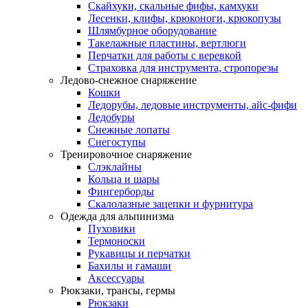
Скайхуки, скальные фифы, камхуки
Лесенки, клифы, крюконоги, крюкопузы
Шлямбурное оборудование
Такелажные пластины, вертлюги
Перчатки для работы с веревкой
Страховка для инструмента, стропорезы
Ледово-снежное снаряжение
Кошки
Ледорубы, ледовые инструменты, айс-фифи
Ледобуры
Снежные лопаты
Снегоступы
Тренировочное снаряжение
Слэклайны
Кольца и шары
Фингерборды
Скалолазные зацепки и фурнитура
Одежда для альпинизма
Пуховики
Термоноски
Рукавицы и перчатки
Бахилы и гамаши
Аксессуары
Рюкзаки, трансы, гермы
Рюкзаки