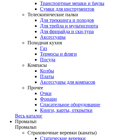
Транспортные мешки и баулы
Сумки для инструментов
Телескопические палки
Для треккинга и походов
Для трейла и мультиспорта
Для фрирайда и ски-тура
Аксессуары
Походная кухня
Газ
Термосы и фляги
Посуда
Компасы
Колбы
Платы
Аксессуары для компасов
Прочее
Очки
Фонари
Спасательное оборудование
Книги, карты, открытки
Весь каталог
Промальп
Промальп
Страховочные веревки (канаты)
Статические веревки