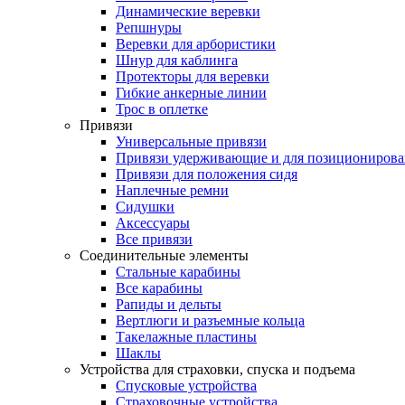
Динамические веревки
Репшнуры
Веревки для арбористики
Шнур для каблинга
Протекторы для веревки
Гибкие анкерные линии
Трос в оплетке
Привязи
Универсальные привязи
Привязи удерживающие и для позиционирова
Привязи для положения сидя
Наплечные ремни
Сидушки
Аксессуары
Все привязи
Соединительные элементы
Стальные карабины
Все карабины
Рапиды и дельты
Вертлюги и разъемные кольца
Такелажные пластины
Шаклы
Устройства для страховки, спуска и подъема
Спусковые устройства
Страховочные устройства