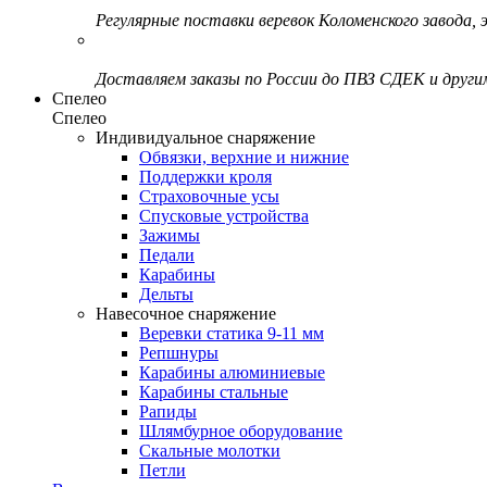
Регулярные поставки веревок Коломенского завода, э
Доставляем заказы по России до ПВЗ СДЕК и друг
Спелео
Спелео
Индивидуальное снаряжение
Обвязки, верхние и нижние
Поддержки кроля
Страховочные усы
Спусковые устройства
Зажимы
Педали
Карабины
Дельты
Навесочное снаряжение
Веревки статика 9-11 мм
Репшнуры
Карабины алюминиевые
Карабины стальные
Рапиды
Шлямбурное оборудование
Скальные молотки
Петли