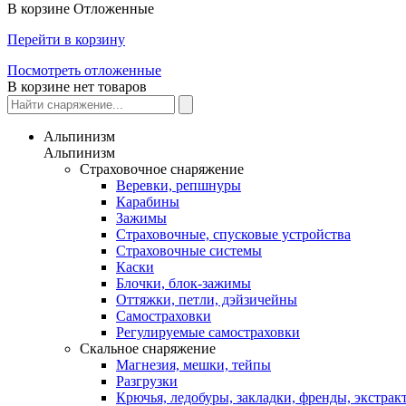
В корзине
Отложенные
Перейти в корзину
Посмотреть отложенные
В корзине нет товаров
Альпинизм
Альпинизм
Страховочное снаряжение
Веревки, репшнуры
Карабины
Зажимы
Страховочные, спусковые устройства
Страховочные системы
Каски
Блочки, блок-зажимы
Оттяжки, петли, дэйзичейны
Самостраховки
Регулируемые самостраховки
Скальное снаряжение
Магнезия, мешки, тейпы
Разгрузки
Крючья, ледобуры, закладки, френды, экстрак