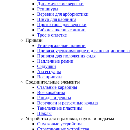
Динамические веревки
Репшнуры
Веревки для арбористики
Шнур для каблинга
Протекторы для веревки
Гибкие анкерные линии
Трос в оплетке
Привязи
Универсальные привязи
Привязи удерживающие и для позиционирова
Привязи для положения сидя
Наплечные ремни
Сидушки
Аксессуары
Все привязи
Соединительные элементы
Стальные карабины
Все карабины
Рапиды и дельты
Вертлюги и разъемные кольца
Такелажные пластины
Шаклы
Устройства для страховки, спуска и подъема
Спусковые устройства
Страховочные устройства