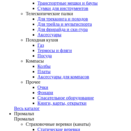
Транспортные мешки и баулы
Сумки для инструментов
Телескопические палки
Для треккинга и походов
Для трейла и мультиспорта
Для фрирайда и ски-тура
Аксессуары
Походная кухня
Газ
Термосы и фляги
Посуда
Компасы
Колбы
Платы
Аксессуары для компасов
Прочее
Очки
Фонари
Спасательное оборудование
Книги, карты, открытки
Весь каталог
Промальп
Промальп
Страховочные веревки (канаты)
Статические веревки