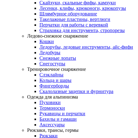
Скайхуки, скальные фифы, камхуки
Лесенки, клифы, крюконоги, крюкопузы
Шлямбурное оборудование
Такелажные пластины, вертлюги
Перчатки для работы с веревкой
Страховка для инструмента, стропорезы
Ледово-снежное снаряжение
Кошки
Ледорубы, ледовые инструменты, айс-фифи
Ледобуры
Снежные лопаты
Снегоступы
Тренировочное снаряжение
Слэклайны
Кольца и шары
Фингерборды
Скалолазные зацепки и фурнитура
Одежда для альпинизма
Пуховики
Термоноски
Рукавицы и перчатки
Бахилы и гамаши
Аксессуары
Рюкзаки, трансы, гермы
Рюкзаки