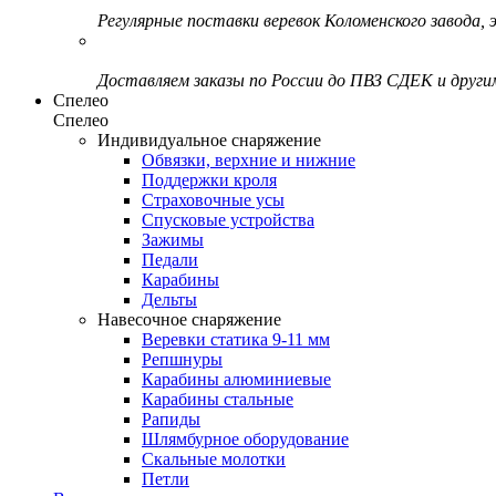
Регулярные поставки веревок Коломенского завода, э
Доставляем заказы по России до ПВЗ СДЕК и друг
Спелео
Спелео
Индивидуальное снаряжение
Обвязки, верхние и нижние
Поддержки кроля
Страховочные усы
Спусковые устройства
Зажимы
Педали
Карабины
Дельты
Навесочное снаряжение
Веревки статика 9-11 мм
Репшнуры
Карабины алюминиевые
Карабины стальные
Рапиды
Шлямбурное оборудование
Скальные молотки
Петли