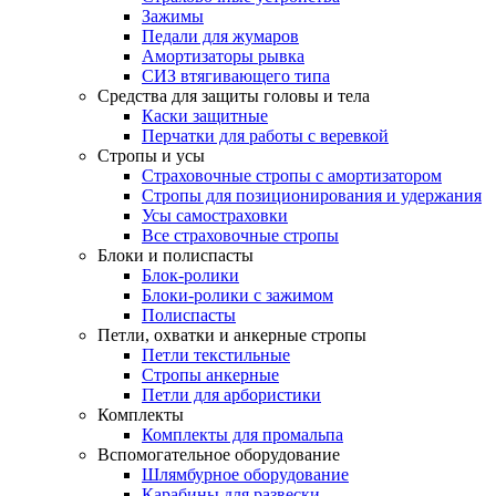
Зажимы
Педали для жумаров
Амортизаторы рывка
СИЗ втягивающего типа
Средства для защиты головы и тела
Каски защитные
Перчатки для работы с веревкой
Стропы и усы
Страховочные стропы с амортизатором
Стропы для позиционирования и удержания
Усы самостраховки
Все страховочные стропы
Блоки и полиспасты
Блок-ролики
Блоки-ролики с зажимом
Полиспасты
Петли, охватки и анкерные стропы
Петли текстильные
Стропы анкерные
Петли для арбористики
Комплекты
Комплекты для промальпа
Вспомогательное оборудование
Шлямбурное оборудование
Карабины для развески