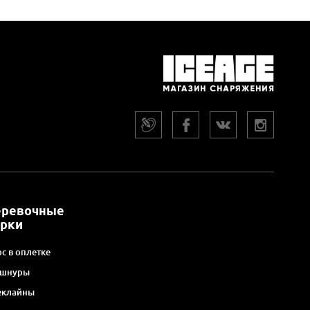
еревочные
арки
с в оплетке
 шнуры
еклайны