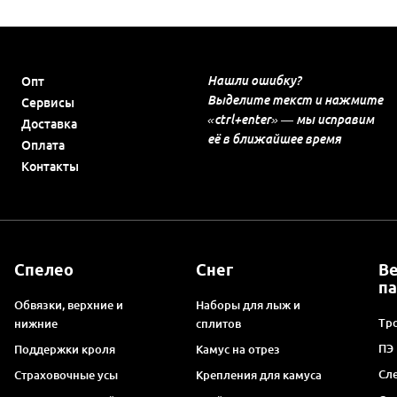
Нашли ошибку?
Опт
Выделите текст и нажмите
Сервисы
«ctrl+enter» — мы исправим
Доставка
её в ближайшее время
Оплата
Контакты
Спелео
Снег
В
п
Обвязки, верхние и
Наборы для лыж и
Тро
нижние
сплитов
ПЭ
Поддержки кроля
Камус на отрез
Сл
Страховочные усы
Крепления для камуса