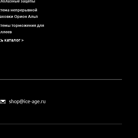
алолазные зацепы
стема непрерывной
раховки Орион Альп
стемы торможения для
оллеев
сь каталог >
shop@ice-age.ru