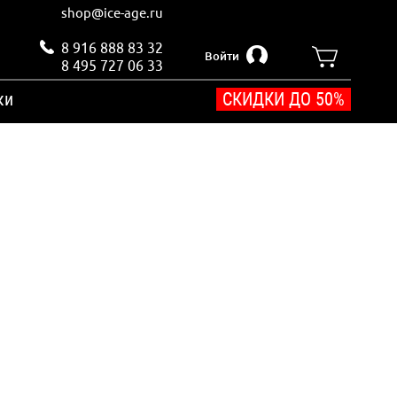
shop@ice-age.ru
8 916 888 83 32
Войти
8 495 727 06 33
ки
СКИДКИ ДО 50%