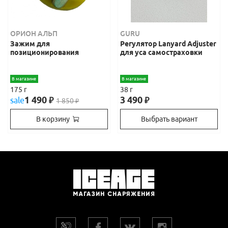
ОРИОН АЛЬП
GURU
Зажим для
Регулятор Lanyard Adjuster
позиционирования
для уса самостраховки
В магазине
В магазине
175 г
38 г
1 490
3 490
sale
₽
₽
1 850
₽
В корзину
Выбрать вариант