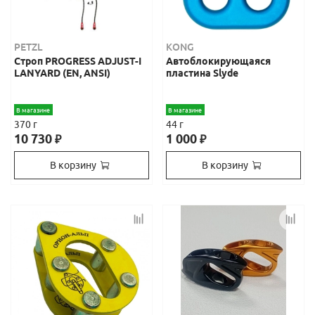
PETZL
KONG
Строп PROGRESS ADJUST-I
Автоблокирующаяся
LANYARD (EN, ANSI)
пластина Slyde
В магазине
В магазине
370 г
44 г
10 730
1 000
₽
₽
В корзину
В корзину