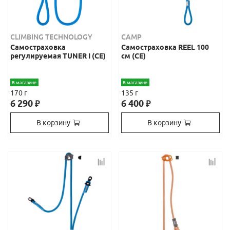
CLIMBING TECHNOLOGY
CAMP
Самостраховка
Самостраховка REEL 100
регулируемая TUNER I (CE)
см (СЕ)
В магазине
В магазине
170 г
135 г
6 290
6 400
₽
₽
В корзину
В корзину