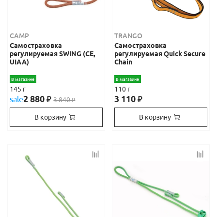
CAMP
TRANGO
Самостраховка
Самостраховка
регулируемая SWING (CE,
регулируемая Quick Secure
UIAA)
Chain
В магазине
В магазине
145 г
110 г
2 880
3 110
sale
₽
₽
3 840
₽
В корзину
В корзину