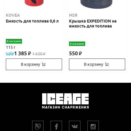
KOVEA
MSR
Емкость для топлива 0,6 л
Крышка EXPEDITION на
емкость для топлива
В магазине
В магазине
115 г
1 385
550
sale
₽
₽
1 630
₽
В корзину
В корзину