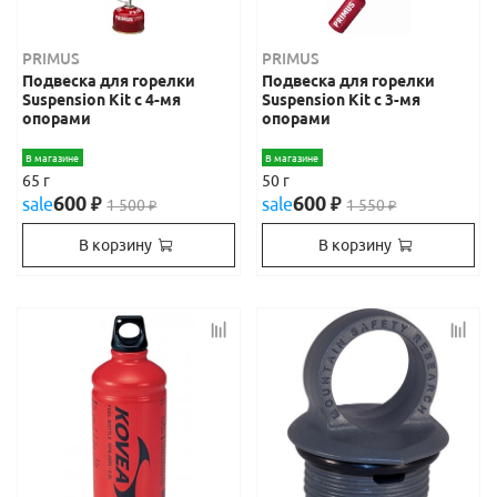
PRIMUS
PRIMUS
Подвеска для горелки
Подвеска для горелки
Suspension Kit с 4-мя
Suspension Kit с 3-мя
опорами
опорами
В магазине
В магазине
65 г
50 г
600
600
sale
₽
sale
₽
1 500
1 550
₽
₽
В корзину
В корзину