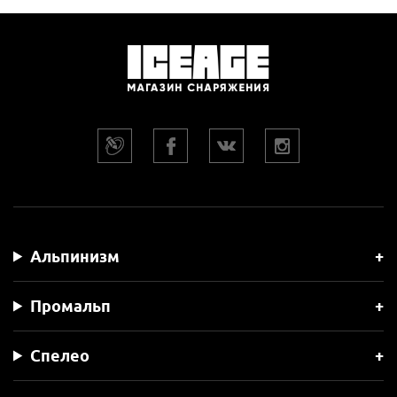
Альпинизм
Промальп
Спелео