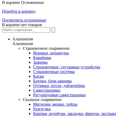
В корзине
Отложенные
Перейти в корзину
Посмотреть отложенные
В корзине нет товаров
Альпинизм
Альпинизм
Страховочное снаряжение
Веревки, репшнуры
Карабины
Зажимы
Страховочные, спусковые устройства
Страховочные системы
Каски
Блочки, блок-зажимы
Оттяжки, петли, дэйзичейны
Самостраховки
Регулируемые самостраховки
Скальное снаряжение
Магнезия, мешки, тейпы
Разгрузки
Крючья, ледобуры, закладки, френды, экстрак