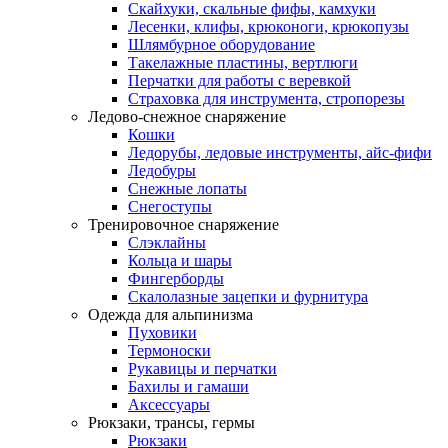
Скайхуки, скальные фифы, камхуки
Лесенки, клифы, крюконоги, крюкопузы
Шлямбурное оборудование
Такелажные пластины, вертлюги
Перчатки для работы с веревкой
Страховка для инструмента, стропорезы
Ледово-снежное снаряжение
Кошки
Ледорубы, ледовые инструменты, айс-фифи
Ледобуры
Снежные лопаты
Снегоступы
Тренировочное снаряжение
Слэклайны
Кольца и шары
Фингерборды
Скалолазные зацепки и фурнитура
Одежда для альпинизма
Пуховики
Термоноски
Рукавицы и перчатки
Бахилы и гамаши
Аксессуары
Рюкзаки, трансы, гермы
Рюкзаки