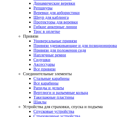
Динамические веревки
Репшнуры
Веревки для арбористики
Шнур для каблинга
Протекторы для веревки
Гибкие анкерные линии
Трос в оплетке
Привязи
Универсальные привязи
Привязи удерживающие и для позиционирова
Привязи для положения сидя
Наплечные ремни
Сидушки
Аксессуары
Все привязи
Соединительные элементы
Стальные карабины
Все карабины
Рапиды и дельты
Вертлюги и разъемные кольца
Такелажные пластины
Шаклы
Устройства для страховки, спуска и подъема
Спусковые устройства
Страховочные устройства