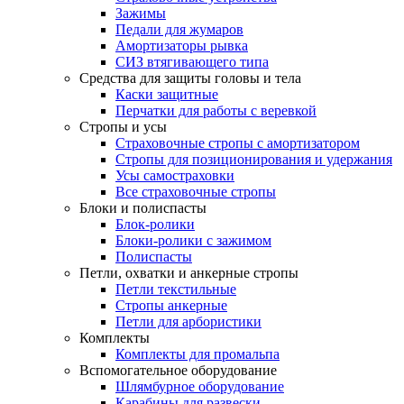
Зажимы
Педали для жумаров
Амортизаторы рывка
СИЗ втягивающего типа
Средства для защиты головы и тела
Каски защитные
Перчатки для работы с веревкой
Стропы и усы
Страховочные стропы с амортизатором
Стропы для позиционирования и удержания
Усы самостраховки
Все страховочные стропы
Блоки и полиспасты
Блок-ролики
Блоки-ролики с зажимом
Полиспасты
Петли, охватки и анкерные стропы
Петли текстильные
Стропы анкерные
Петли для арбористики
Комплекты
Комплекты для промальпа
Вспомогательное оборудование
Шлямбурное оборудование
Карабины для развески