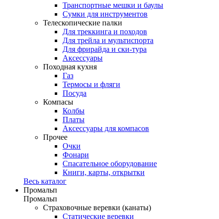
Транспортные мешки и баулы
Сумки для инструментов
Телескопические палки
Для треккинга и походов
Для трейла и мультиспорта
Для фрирайда и ски-тура
Аксессуары
Походная кухня
Газ
Термосы и фляги
Посуда
Компасы
Колбы
Платы
Аксессуары для компасов
Прочее
Очки
Фонари
Спасательное оборудование
Книги, карты, открытки
Весь каталог
Промальп
Промальп
Страховочные веревки (канаты)
Статические веревки