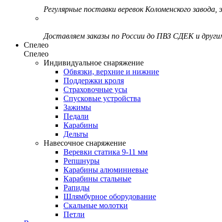
Регулярные поставки веревок Коломенского завода, э
Доставляем заказы по России до ПВЗ СДЕК и друг
Спелео
Спелео
Индивидуальное снаряжение
Обвязки, верхние и нижние
Поддержки кроля
Страховочные усы
Спусковые устройства
Зажимы
Педали
Карабины
Дельты
Навесочное снаряжение
Веревки статика 9-11 мм
Репшнуры
Карабины алюминиевые
Карабины стальные
Рапиды
Шлямбурное оборудование
Скальные молотки
Петли