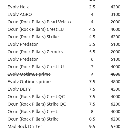
Evolv Hera
2.5
4200
Evolv AGRO
4
3100
Ocun (Rock Pillars) Pearl Velcro
4
2000
Ocun (Rock Pillars) Crest LU
4.5
4000
Ocun (Rock Pillars) Strike
4.5
6200
Evolv Predator
5.5
5100
Ocun (Rock Pillars) Zerocks
5.5
2000
Evolv Predator
6
5100
Ocun (Rock Pillars) Crest LU
7
4000
Evolv Optimus prime
7
4800
Evolv Optimus prime
7.5
4800
Evolv DEFY
7.5
4500
Ocun (Rock Pillars) Crest QC
7.5
4000
Ocun (Rock Pillars) Strike QC
7.5
6200
Ocun (Rock Pillars) Crest
8
4000
Ocun (Rock Pillars) Strike
8.5
6200
Mad Rock Drifter
9.5
5700