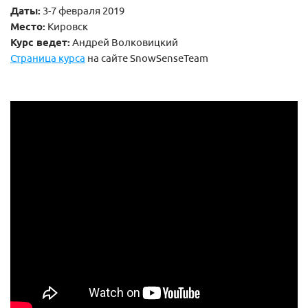
Даты:
3-7 февраля 2019
Место:
Кировск
Курс ведет:
Андрей Волковицкий
Страница курса
на сайте SnowSenseTeam