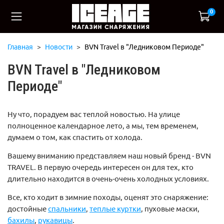
0
Главная
Новости
BVN Travel в "Ледниковом Периоде"
BVN Travel в "Ледниковом
Периоде"
Ну что, порадуем вас теплой новостью. На улице
полноценное календарное лето, а мы, тем временем,
думаем о том, как спастить от холода.
Вашему вниманию представляем наш новый бренд - BVN
TRAVEL. В первую очередь интересен он для тех, кто
длительно находится в очень-очень холодных условиях.
Все, кто ходит в зимние походы, оценят это снаряжение:
достойные
спальники
,
теплые куртки
, пуховые маски,
бахилы
,
рукавицы
.